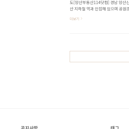
도[양산부동산114닷컴] 경남 양산
산 지하철 역과 인접해 있으며 공원
트명 : 양산동원로얄듀크2차 아파트 ▒
더보기
2013년 09월 ▒ 입주일 : 2013년 
26층 ▒ 면적 : 83D㎡ / 84C㎡ / 
대(가구당 1.8대) ▒ 교육환경 : 석산
공지사항
태그