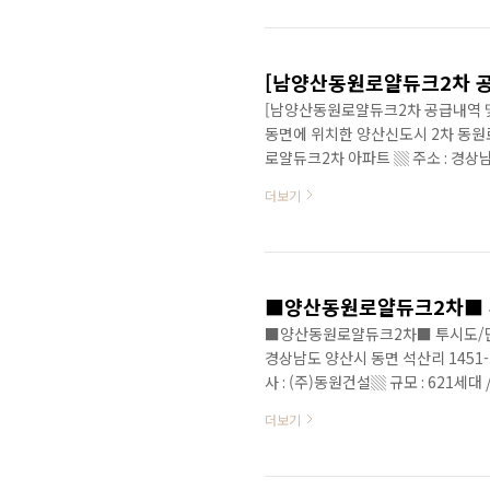
열병합 ▦ 용적율 : 175% ▦ 건폐율 
부산대 양산캠퍼스역 593m ▦ 도로시
[남양산동원로얄듀크2차 공급내역 및 
동면에 위치한 양산신도시 2차 동원
로얄듀크2차 아파트 ▒ 주소 : 경상남도
입주일 : 2013년 09월 ▒ 건설사 : (
더보기
83D㎡ / 84C㎡ / 106B㎡ / 10
대) ▒ 교육환경 : 석산초등학교 53
편의시설 : 하나로마트 458m ▒ 전경
■양산동원로얄듀크2차■ 
■양산동원로얄듀크2차■ 투시도/단
경상남도 양산시 동면 석산리 1451-3
사 : (주)동원건설▒ 규모 : 621세대 /
㎡ ▒ 기타 : 지역난방, 열병합▒ 총
더보기
㎡, ▒ 교통환경 : 지하철 2호선 부
2013년 11월 양산동원로얄듀크 2
워보이네요^^* ▒ 위치 : ▶양산신