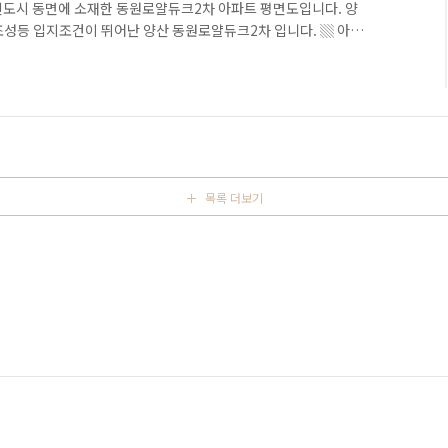
신도시 동면에 소재한 동원로얄듀크2차 아파트 평면도입니다. 양
조성등 입지조건이 뛰어난 양산 동원로얄듀크2차 입니다. ▒ 아파
 주소 : 경상남도 양산시 동면 석산리 1451-3번지 ▒ 준공일 :
09월 ▒ 건설사 : (주)동원건설 ▒ 규모 : 621세대 / 총7개동 / 최고
106B㎡ / 108A㎡ ▒ 기타 : 지역난방, 열병합 ▒ 총주차대수 : 671
초등학교 530㎡, ..
목록 더보기