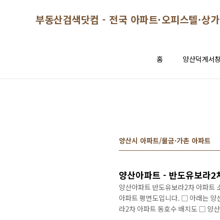
본문 바로가기
부동산검색닷컴 - 전국 아파트·오피스텔·상가
홈
양산덕계서
양산시 아파트/물금·가촌 아파트
양산아파트 반도유보라2차 아파트 소
아파트 평면도입니다. □ 아래는 양
라2차 아파트 동호수 배치도 □ 양