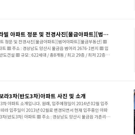
[물금범어 아파트] -반도보라빌 아파트 정문 및 전경사진[물금아파트][범어아파트][물금부동산]
파트 정문 및 전경사진[물금아파트][범어아파트][물금부동산] ▦
트 ▦ 주소 : 경상남도 양산시 물금읍 범어리 2676-1번지 ▦ 입
)반도건설 ▦ 규모 : 622세대 / 총8개동 / 최고 29층 / 최저 22층
 153㎡ ▦ 기타 : 지역난방, 열병합 ▦ 용적율 : 205% ▦ 건폐율 : 13
7대) ▦ CCTV : 7대(놀이터2대, 엘리베이터14대, 지하주차장51
 : 신주중학교 119m, 범어정수장 209m, 우남퍼스트빌 233m,
보라3차(반도3차)아파트 사진 및 소개
차 아파트 소개입니다. 원래, 입주예정일이 2014년 02월 입주
따라 입주일이 2013년 02월로 변경되면서 현재 입주중인 아파
3차(반도3차) 아파트 ▦ 주소 : 경상남도 양산시 물금읍 가촌리
013년 12월 13일 (입주중) ▦ 건설사 : (주)반도건설 ▦ 규모 :
최저10층 ▦ 면적 : 82B㎡ / 83C㎡ / 83A㎡ ▦ 기타 : 지역난방,