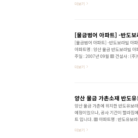
더보기
[물금범어 아파트] -반도보라빌 아
아파트명 : 양산 물금 반도보라빌 아파
주일 : 2007년 09월 ▦ 건설사 : (주
▦ 면적 : 79㎡ , 118㎡ , 119㎡,
더보기
▦ 총주차대수 : 666대(가구당 1.0
대, 각동현관20대 ▦ 교통시설(버스)
범어중학교 295m, 황산우체국 29..
양산 물금 가촌소재 반도유
양산 물금 가촌에 위치한 반도유보라3
예정이었으나, 공사 기간이 빨라짐에
트 입니다. ▦ 아파트명 : 반도유보라
물금택지개발지구 47BL ▦ 입주일 : 2
더보기
648세대 / 총13개동 / 최고 25층 / 