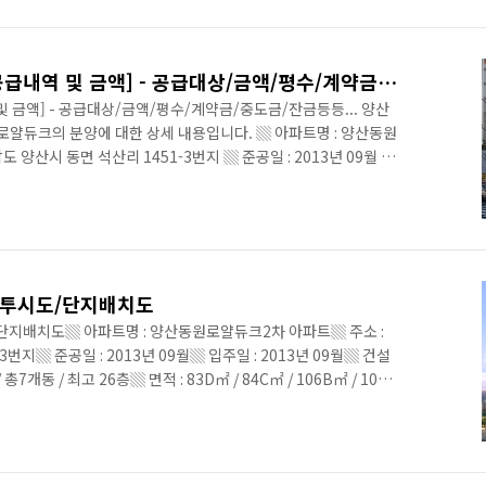
: 17 ▦ 총주차대수 : 671대(가구당 1.04대) ▦ 교통시설 : 2호선
설 : 물금..
[남양산동원로얄듀크2차 공급내역 및 금액] - 공급대상/금액/평수/계약금/중도금/잔금등등...
금액] - 공급대상/금액/평수/계약금/중도금/잔금등등... 양산
로얄듀크의 분양에 대한 상세 내용입니다. ▒ 아파트명 : 양산동원
 양산시 동면 석산리 1451-3번지 ▒ 준공일 : 2013년 09월 ▒
주)동원건설 ▒ 규모 : 621세대 / 총7개동 / 최고 26층 ▒ 면적 :
8A㎡ ▒ 기타 : 지역난방, 열병합 ▒ 총주차대수 : 671대(가구당 1.8
0㎡, ▒ 교통환경 : 지하철 2호선 부산대 양산캠퍼스역 946m ▒
사진 : 양산..
투시도/단지배치도
지배치도▒ 아파트명 : 양산동원로얄듀크2차 아파트▒ 주소 :
번지▒ 준공일 : 2013년 09월▒ 입주일 : 2013년 09월▒ 건설
 총7개동 / 최고 26층▒ 면적 : 83D㎡ / 84C㎡ / 106B㎡ / 108A
주차대수 : 671대(가구당 1.8대)▒ 교육환경 : 석산초등학교 530
산대 양산캠퍼스역 946m▒ 편의시설 : 하나로마트 458m ▒
차 아파트 전경사진 11월 매서운 한파와 더불어, 사진도 왠지 추
도시 동원로얄듀크2차..