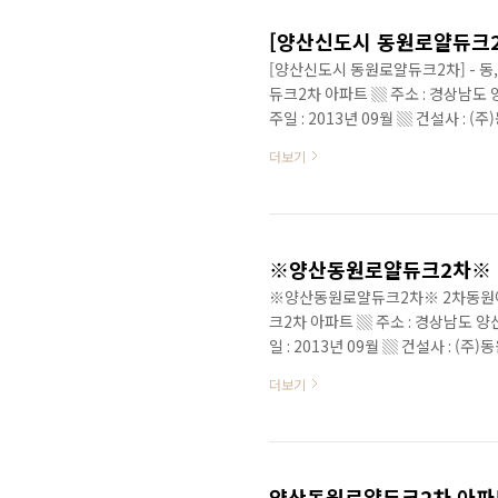
[양산신도시 동원로얄듀크2
[양산신도시 동원로얄듀크2차] - 
듀크2차 아파트 ▒ 주소 : 경상남도 양
주일 : 2013년 09월 ▒ 건설사 : (주
㎡ / 84C㎡ / 106B㎡ / 108A㎡
더보기
교육환경 : 석산초등학교 530㎡, ▒
설 : 하나로마트 458m ▒ 위치 
http://www.ysland114.com ] ..
※양산동원로얄듀크2차※ 
※양산동원로얄듀크2차※ 2차동원아
크2차 아파트 ▒ 주소 : 경상남도 양산
일 : 2013년 09월 ▒ 건설사 : (주)
/ 84C㎡ / 106B㎡ / 108A㎡ ▒
더보기
육환경 : 석산초등학교 530㎡, ▒ 
하나로마트 458m *주변아파트 : 
동원로얄듀크2차 아파트 / *양산동원
양산동원로얄듀크2차 아파