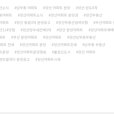
산소식
남부동 아파트
양산 아파트 분양
양산 반도4차
동아파트
양산아파트소식
양산아파트 분양권
양산부동산
아파트
양산 동원3차 분양공고
양산부동산검색닷컴
부산아파트 
산114닷컴
양산양우내안애3차
양산 분양아파트
양산아파트매매
파트
부산 분양아파트
양산아파트
양산남부동부동산
파트 전세
양산아파트 분양
양산아파트전세
남부동 부동산
트분양
양산아파트분양정보
물금신도시
양산 아파트
센트럴자이 분양공고
양산아파트시세