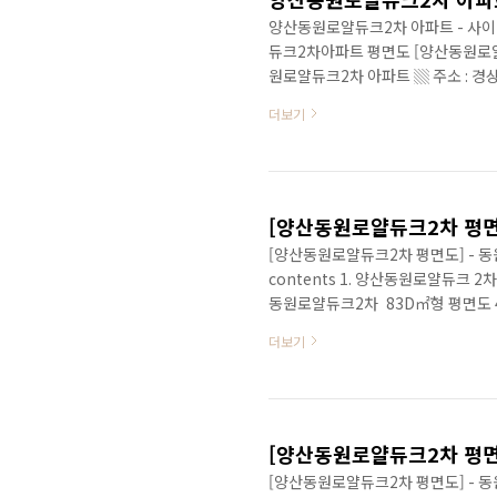
양산동원로얄듀크2차 아파트 - 사이
듀크2차아파트 평면도 [양산동원로
원로얄듀크2차 아파트 ▒ 주소 : 경상남
▒ 입주일 : 2013년 09월 ▒ 건설사 
더보기
83D㎡ / 84C㎡ / 106B㎡ / 10
대) ▒ 교육환경 : 석산초등학교 53
편의시설 : 하나로마트 458m
[양산동원로얄듀크2차 평면도] - 동원
contents 1. 양산동원로얄듀크 2차 아파트 정보 2. 84C㎡[전용면적 : 5
동원로얄듀크2차 83D㎡형 평면도 4. 양산 아파트 분양 관련글 1. 양산동원로얄듀크 2차 아파트 정
보▒ 아파트명 : 양산동원로얄듀크2차
더보기
준공일 : 2013년 09월▒ 입주일 : 
/ 최고 26층▒ 면적 : 83D㎡ / 8
: 671대(가구당 1.8대)▒ 교육환경 ..
[양산동원로얄듀크2차 평면도] - 동원