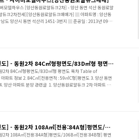
버모델하우스 [양산동원로얄듀크2차] - 양산 동면 석산 동원로얄
얄듀크2차전세][양산동원로얄듀크매매가] ▒ 아파트명 : 양산동
도 양산시 동면 석산리 1451-3번지 ▒ 준공일 : 2013년 09월
: (주)동원건설 ▒ 규모 : 621세대 / 총7개동 / 최고 26층 ▒ 면적 :
8A㎡ ▒ 기타 : 지역난방, 열병합 ▒ 총주차대수 : 671대(가구당 1.8
0㎡, ▒ 교통환경 : 지하철 2호선 부산대 양산캠퍼스역 946m ▒
[양산동원로얄듀크2차 평면도] - 동원2차 84C㎡형평면도/83D㎡형 평면도[양산동원아파트시세]
2차 84C㎡형평면도/83D㎡형 평면도 목차 Table of
9㎡C형]평면도 3. 양산 동면
 아파트▒ 주소 : 경상남도 양산시 동면 석산리 1451-3번지▒
2013년 09월▒ 건설사 : (주)동원건설▒ 규모 : 621세대 / 총7개동
4C㎡ / 106B㎡ / 108A㎡ ▒ 기타 : 지역난방, 열병합▒ 총주차대수
[양산동원로얄듀크2차 평면도] - 동원2차 108A㎡[전용:84A형]평면도/106B㎡[전용:84B형] 평면도[양산부동산114닷컴]
2차 108A㎡[전용:84A형]평면도/106B㎡[전용:84B형] 평면