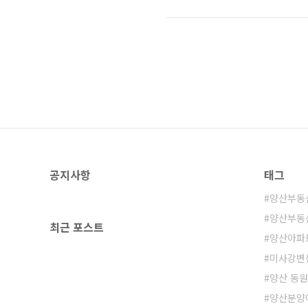
부착된 거실의 모습입니다. 벽걸이는
추가 비용이 듭니다. 양산신도시 반도
공지사항
태그
양산부동
양산부동
최근 포스트
양산아파
미사강변
양산 동원
양산분양