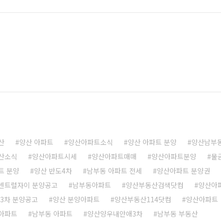
 인테리어 디자인에는 참 이쁜데 나중에 교체나 이사시 탈부착에
유보라4차 아파트의 공금면적(127.683..
산
양산 아파트
양산아파트소식
양산 아파트 분양
양산남부
산소식
양산아파트시세
양산아파트매매
양산아파트분양
물
트 분양
양산 반도4차
남부동 아파트 전세
양산아파트 분양권
센트럴자이 분양공고
남부동아파트
양산부동산검색닷컴
양산아
3차 분양공고
양산 분양아파트
양산부동산114닷컴
양산아파트
아파트
남부동 아파트
양산양우내안애3차
남부동 부동산