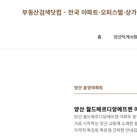
본문 바로가기
부동산검색닷컴 - 전국 아파트·오피스텔·상가
홈
양산덕계서
양산 분양아파트
양산 월드메르디앙에뜨젠 아
양산 월드메르디앙에뜨젠 아파트 분양가
가로 시작하는 양산 교동에 소재한 
지역적 특징등 특장점 간략한 안내입
정), 대형마트, 영화관, 관공서까