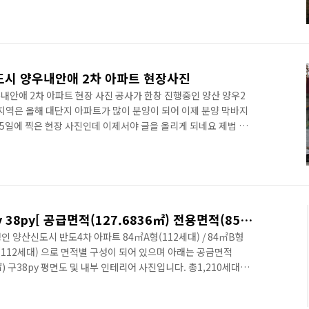
²당 690만원대부터 저렴한 분양가 2. 중도금 60% 전액 무이자 3.
가능 5. 지하철 1호선, 2호선 더블역세권 6. 배산임수 명담입지
높은 중소현 평형 2016/07/16 - 양산 월드메르디앙에뜨젠 아..
도시 양우내안애 2차 아파트 현장사진
내안애 2차 아파트 현장 사진 공사가 한창 진행중인 양산 양우2
지역은 올해 대단지 아파트가 많이 분양이 되어 이제 분양 막바지
 15일에 찍은 현장 사진인데 이제서야 글을 올리게 되네요 제법 그
는듯합니다. 아파트 입구 부분 게이트 입니다. 레미콘 트럭등이 열
멀리서 양우내안애2차 아파트의 현장을 찍어보았습니다. 펜스 안쪽
들이 많이 보입니다. 타워크레인도 보이네요... 공사현장 왼쪽에
차 아파트의 모습입니다. 아파트의 외벽은 어느정도 아파트의 모
양산 반도유보라4차 4-Bay 38py[ 공급면적(127.6836㎡) 전용면적(85.4739㎡) ]평면도 및 면적별 욕실, 거실, 주방, 침실 내부사진 소개[양산 반도4차 분양권][양산부동산114닷컴]
정인 양산신도시 반도4차 아파트 84㎡A형(112세대) / 84㎡B형
 95㎡(112세대) 으로 면적별 구성이 되어 있으며 아래는 공금면적
39㎡) 구38py 평면도 및 내부 인테리어 사진입니다. 총1,210세대중
 전용면적(85.4739㎡) 거실 전경 사진입니다. 4Bay 시스템으로
합니다. 확장이 된 상태의 거실 사진 모습입니다. 벽걸이 TV가