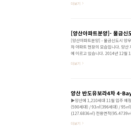
더보기
에뜨젠 아파트 8가지 장점 1. 3.3m
발코니 확장 무상제공 4. 무제한 전매
7. 전세대 남향위주 배치 8. 선호도 
[양산아파트분양]- 물금신
[양산아파트분양] - 물금신도시 양우
차 아파트 현장의 모습입니다. 양산 
에 이르고 있습니다. 2014년 12월
래도 아파트의 모습을 갖춰 가고 있
더보기
심히~~ 도로 건너편에 서서 조금 
에 아파트에 "양우내안애 2차"의 글
보이는 아파트가 양산 양우내안애 1
습을 보여주고 있습니다..
▶양산에 1,210세대 11월 입주 예
(590세대) / 93㎡(396세대) /
(127.6836㎡) 전용면적(95.47
112세대인 공급면적(127.6836㎡)
더보기
거실이 더 넓게 활용해서 사용이 가능