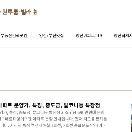
·원투룸·빌라 분양 시세 정보
창부동산검색닷컴
양산/부산맛집
양산아파트119
양산덕계서
파트 분양가, 특징, 중도금, 발코니등 특장점
, 특징, 중도금, 발코니등 특장점 3.3m²당 690만원대 분양
월드메르디앙에뜨젠 아파트 분양 안내입니다. 먼저 지도를 통해본
니다. 지리적 특징 부산지하철 1호선, 2호선 종합운도장역(예
지 더블역세권과 신도시 생활인프라를 한걸음에~ 양산 월드메르디앙