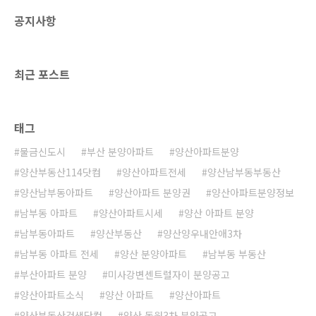
공지사항
최근 포스트
태그
물금신도시
부산 분양아파트
양산아파트분양
양산부동산114닷컴
양산아파트전세
양산남부동부동산
양산남부동아파트
양산아파트 분양권
양산아파트분양정보
남부동 아파트
양산아파트시세
양산 아파트 분양
남부동아파트
양산부동산
양산양우내안애3차
남부동 아파트 전세
양산 분양아파트
남부동 부동산
부산아파트 분양
미사강변센트럴자이 분양공고
양산아파트소식
양산 아파트
양산아파트
양산부동산검색닷컴
양산 동원3차 분양공고