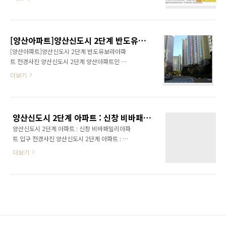
양 양산우미린아파트 평면도 2013/01/10 - [양
다. ▶쾌적하고 편리한 생활환경 : 약 75,000m²
산아파트] - 양산신도시 우미린아파트 분양정보-
의 대규모 워터파크, 단지 주변 근린공원과 양산
건축개요[양산부동산 소식] 2013/01/10 - [양
천으로 쾌적한 친환경 생활을 갖췄으며 양산 부
산아파트]양산신도시 2단계 반도유보라아파트
산대학병원, 이마트까지 가까이 위치해 있어 생
[양산아파트]양산신도시 2단계 반도유보라아파트 전경사진
전경사진 2012/12/19 - 양산부동산 -양산아파
활의 편리함을 더해줍니..
[양산아파트]양산신도시 2단계 반도유보라아파
트 분양정보[2012년 및 2013년 분양정보]
트 전경사진 양산신도시 2단계 양산아파트인 반
도아파트 사진입니다. 물금신도시는 양산부산대
더보기
학병원이 인접한 지역으로, 지하철 등 교통 및 교
육환경이 우수한 입지에 있습니다.
양산신도시 2단계 아파트 : 신창 비바패밀리아파트 입구 전경사진
양산신도시 2단계 아파트 : 신창 비바패밀리아파
트 입구 전경사진 양산신도시 2단계 아파트 : 신
창 비바패밀리아파트 입구 전경사진
더보기