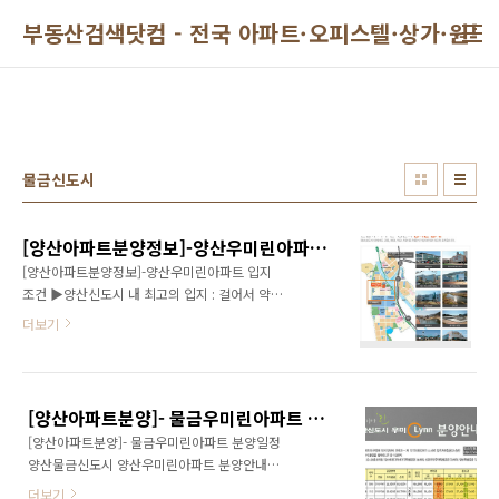
본문 바로가기
부동산검색닷컴 - 전국 아파트·오피스텔·상가·원투
물금신도시
[양산아파트분양정보]-양산우미린아파트 입지조건
[양산아파트분양정보]-양산우미린아파트 입지
조건 ▶양산신도시 내 최고의 입지 : 걸어서 약5
분 거리인 남양산역 초역세권 단지이자 상업지
더보기
역이 인접한 양산신도시 내의 최적의 입지를 자
랑합니다. ▶사통팔달로 이어지는 쾌속도로망 :
부산지하철 2호선 남양산역(도보 약5분)과 남양
산IC를 통해 부산, 울산, 경남 주요지역을 30분
[양산아파트분양]- 물금우미린아파트 분양일정
대에 가실 수 있습니다. ▶우수한 교육환경 : 성
[양산아파트분양]- 물금우미린아파트 분양일정
산초교와 범어고교가 단지 바로옆에 위치해 안
양산물금신도시 양산우미린아파트 분양안내입
전하게 등.하교를 할 수 있으며, 부산대학교 양산
니다 2013/01/10 - [양산부동산] 양산아파트분
캠퍼스로 인해 교육신도시로 부상하고 있습니
더보기