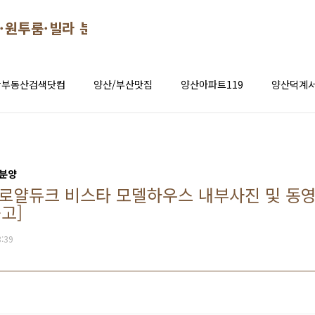
·원투룸·빌라 분양 시세 정보
창부동산검색닷컴
양산/부산맛집
양산아파트119
양산덕계서
 분양
로얄듀크 비스타 모델하우스 내부사진 및 동
고]
3:39