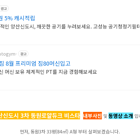
광고
 5% 캐시적립
리적인 양산신도시, 깨끗한 공기를 누려보세요. 고성능 공기청정기필터,
motogym-
광고
짐 8월 프리미엄 짐80머신입고
신 머신 보유 체계적인 PT를 지금 경험해보세요
산신도시 3차 동원로얄듀크 비스타
내부사진
동영상 소개
및
입
먼저, 동원3차 33평(84
㎡) A형 부터 살펴보겠습니다.