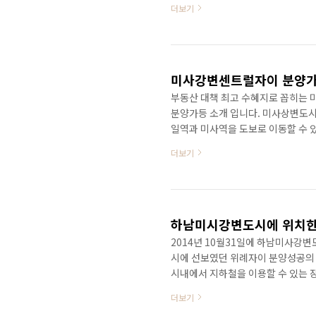
더보기
21일(금) 하남미사강변도시의 미
지환경입니다. 입지환경을 간단하게 
가능 인근에 이마트하남점 위치, 망
부동산 대책 최고 수혜지로 꼽히는
분양가등 소개 입니다. 미사상변도시의
일역과 미사역을 도보로 이동할 수 
자이 외관스타일, 파노라마식 컬러적
더보기
을 수 있습니다. 미사강변센트럴의 
남구 영동대로 319 (지번주소: 강남
사거리 지나 약80M 이동 위 주소로
트럴 분양가 입니다. 중..
2014년 10월31일에 하남미사강
시에 선보였던 위례자이 분양성공의 
시내에서 지하철을 이용할 수 있는
강변센트럴자이의 A21블록은 미사강
더보기
5호선 연장선 강일역과 미사역을 도