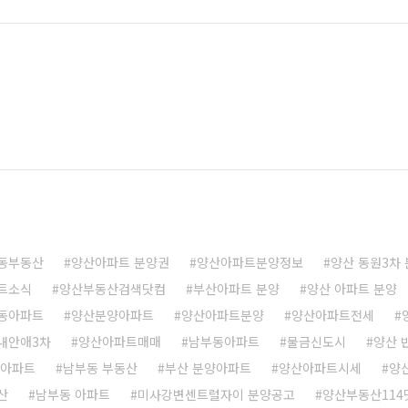
 내용입니다. 아래는 "미사강변센트럴자이" 분양공고 내용입니
예치금액 / 계약일정 및 장소 분양대금 납부계좌 및 납부방법 / 계
 ..
동부동산
양산아파트 분양권
양산아파트분양정보
양산 동원3차
트소식
양산부동산검색닷컴
부산아파트 분양
양산 아파트 분양
동아파트
양산분양아파트
양산아파트분양
양산아파트전세
내안애3차
양산아파트매매
남부동아파트
물금신도시
양산 
양아파트
남부동 부동산
부산 분양아파트
양산아파트시세
양
산
남부동 아파트
미사강변센트럴자이 분양공고
양산부동산114