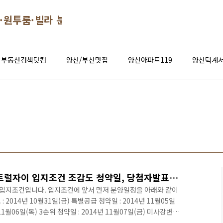
·원투룸·빌라 분양 시세 정보
창부동산검색닷컴
양산/부산맛집
양산아파트119
양산덕계서
서울시 하남구 미사강변센트럴자이 입지조건 조감도 청약일, 당첨자발표일, 계약일[서울아파트분양][경기도 아파트 분양]
입지조건입니다. 입지조건에 앞서 먼저 분양일정을 아래와 같이
2014년 10월31일(금) 특별공급 청약일 : 2014년 11월05일
 11월06일(목) 3순위 청약일 : 2014년 11월07일(금) 미사강변센
1월13일(목) 미사강변센트럴자이 계약일 : 11월19일(수) ~ 11월