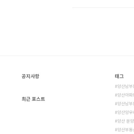
세대수, 규모, 입시기등 분양공고된
다. 청약일정 및 장소 / 청약예금의 
약시 구비사항등의 상세 설명 분양공고
공지사항
태그
양산남부
양산아파
최근 포스트
양산남부
양산양우
양산 분
양산부동