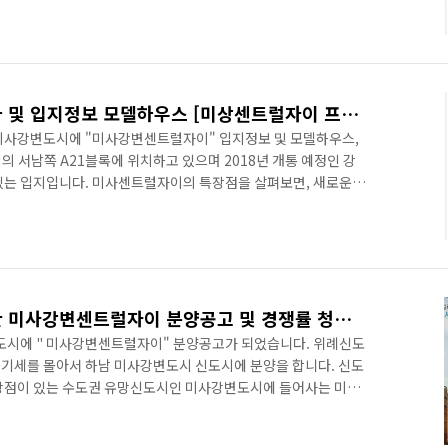
사강변센트럴자이 입지환경입니다. 미사강변신도시 A21블록의 입
요약해보면 2018년 개통예정인 미사역, 강일역을 도보로 이동
월천근린공원, 미사리조정경기장, 미사리승마공원 검단산, 남한..
미사강변센트럴자이 분양가 및 입지정보 모델하우스 [미상센트럴자이 프리미엄][분양공고]
 미사강변도시에 "미사강변센트럴자이" 입지정보 및 모델하우스,
 서남쪽 A21블록에 위치하고 있으며 2018년 개통 예정인 강
있는 입지입니다. 미사센트럴자이의 특장점을 살펴보면, 새로운
용, 지상에 차가 없는 자연단지 전망을 고려한 특화 설계등을 꼽
모델하우스 약도 및 주소입니다. 모델하우스 주소 : 서울특별시 강
구 대치동 983-5 자이갤러리 2층) 삼성역 3번출구 직진 휘문고교
 네비게이션 찍으시면 됩니다. 상세 약도는 아래 참조. 미사강변센
하남미시강변도시에 위치한 미사강변센트럴자이 분양공고 및 경쟁률 청약안내 모델하우스
변도시에 " 미사강변센트럴자이" 분양공고가 되었습니다. 위례신도
기세를 몰아서 하남 미사강변도시 신도시에 분양을 합니다. 신도
 장점이 있는 수도권 유망신도시인 미사강변도시에 들어사는 미사
변도시 서남쪽에 위치하고 있으며, 2018년 개통 예정인 지하철
보로 이동할 수 있는 역세권 지역입니다. 미사강변센트럴 자이의