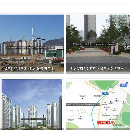
[물금양우내안애]- 양산 물금 가촌 양우내안애아파트 - 양산신도시 양산 양우내안애아파트 소개/정보/사진 입니다.[양산물금부동산][양산물금아파트][물금가촌아파트][양산분양아파트]
[양산우미린아파트] - 물금 범어 우미린아파트 평면도 [양산우미린아파트전세][범어우미린아파트]