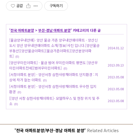
공감
구독하기
'
전국 아파트분양
>
부산·경남 아파트 분양
' 카테고리의 다른 글
[물금양우내안애]- 양산 물금 가촌 양우내안애아파트 - 양산신
도시 양산 양우내안애아파트 소개/정보/사진 입니다.[양산물금
2014.01.12
부동산][양산물금아파트][물금가촌아파트][양산분양아파
트]
(0)
[양산우미린아파트] - 물금 범어 우미린아파트 평면도 [양산우
2013.09.13
미린아파트전세][범어우미린아파트]
(0)
[서창아파트 분양] - 양산서창 삼한사랑채아파트 단지환경 : 지
2013.05.08
상에 차가 없는 아파트
(0)
[서창아파트 분양] - 양산서창 삼한사랑채아파트 우수한 입지
2013.05.08
환경
(0)
[[양산 서창 삼한사랑채아파트]- 모델하우스 및 현장 위치 및 주
2013.05.08
소
(0)
'전국 아파트분양/부산·경남 아파트 분양'
Related Articles