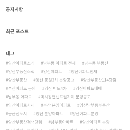
공지사항
최근 포스트
태그
양산아파트소식
남부동 아파트 전세
남부동 부동산
양산부동산소식
양산아파트
양산아파트전세
양산부동산
양산 동원3차 분양공고
양산부동산114닷컴
부산아파트 분양
양산 반도4차
양산아파트매매
남부동 아파트
미사강변센트럴자이 분양공고
양산아파트시세
부산 분양아파트
양산남부동부동산
물금신도시
양산 분양아파트
양산아파트분양
양산부동산검색닷컴
남부동아파트
양산아파트 분양