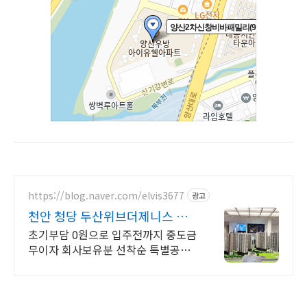
https://blog.naver.com/elvis3677
광고
천안 청당 두산위브더제니스 모
델하우스 방문 예약 접수
초기부담 0원으로 입주전까지 중도금
무이자 회사보유분 선착순 특별공급
계약조건안내