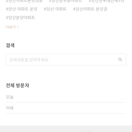
양산아파트분양정보
양산남부동아파트
양산양우내안애3차
양산 아파트 분양
양산 아파트
양산아파트 분양권
양산분양아파트
더보기
검색
전체 방문자
오늘
어제