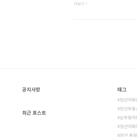
더보기
648세대 / 총13개동 / 최고 25층 / 
열병합 ▦ 용적율 : 175% ▦ 건폐율 
부산대 양산캠퍼스역 593m ▦ 도로시
공지사항
태그
양산아파
양산부동
최근 포스트
남부동아
양산아파
양산 동원