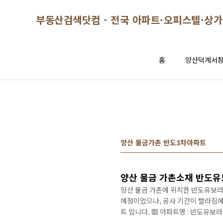
본문 바로가기
부동산검색닷컴 - 전국 아파트·오피스텔·상가
홈
양산덕계서
양산 물금가촌 반도3차아파트
양산 물금 가촌소재 반도유
양산 물금 가촌에 위치한 반도유보라3
예정이었으나, 공사 기간이 빨라짐에
트 입니다. ▦ 아파트명 : 반도유보라
물금택지개발지구 47BL ▦ 입주일 : 2