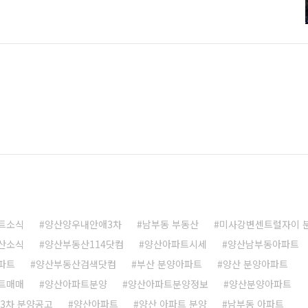
최저10층 ▦ 면적 : 82B㎡ / 83C㎡ / 83A㎡ ▦ 기타 : 지역난방,
: 17 ▦ 총주차대수 : 671대(가구당 1.04대) ▦ 교통시설 : 2호선
설 : 물금..
트소식
양산양우내안애3차
남부동 부동산
미사강변센트럴자이 
산소식
양산부동산114닷컴
양산아파트시세
양산남부동아파트
파트
양산부동산검색닷컴
부산 분양아파트
양산 분양아파트
트매매
양산아파트분양
양산아파트분양정보
양산분양아파트
3차 분양공고
양산아파트
양산 아파트 분양
남부동 아파트