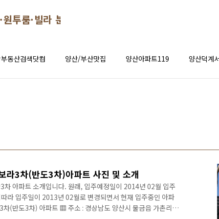
·원투룸·빌라 분양 시세 정보
창부동산검색닷컴
양산/부산맛집
양산아파트119
양산덕계서
보라3차(반도3차)아파트 사진 및 소개
차 아파트 소개입니다. 원래, 입주예정일이 2014년 02월 입주
따라 입주일이 2013년 02월로 변경되면서 현재 입주중인 아파
3차(반도3차) 아파트 ▦ 주소 : 경상남도 양산시 물금읍 가촌리
013년 12월 13일 (입주중) ▦ 건설사 : (주)반도건설 ▦ 규모 :